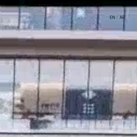
/
EN
AR