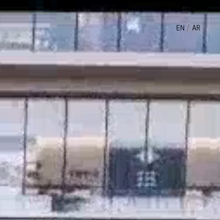
/
EN
AR