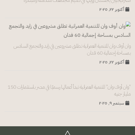
استراتيجيين يجسدان رؤيتها في تقديم مجتمعات متكاملة ومبتكرة
أكتوبر ٢٢, ٢٠٢٥
وان أوف وان للتنمية العمرانية تطلق مشروعين في زايد والتجمع السادس
بمساحة إجمالية 60 فدان
أكتوبر ٢٢, ٢٠٢٥
"وان أوف وان" للتنمية العمرانية تبدأ أعمالها رسميًا في مصر باستثمارات 150
مليار جنيه
سبتمبر ٩, ٢٠٢٥