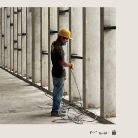
١٠ يونيو ٢٠٢٦