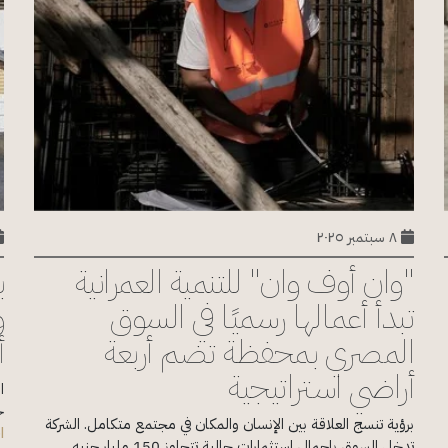
٨ سبتمبر ٢٠٢٥
"وان أوف وان" للتنمية العمرانية
ب
تبدأ أعمالها رسميًا في السوق
و
المصري بمحفظة تضم أربعة
أ
أراضي استراتيجية
ج
برؤية تنسج العلاقة بين الإنسان والمكان في مجتمع متكامل. الشركة
ا
تدخل السوق بإجمالي استثمارات حالية تتجاوز 150 مليار جنيه...