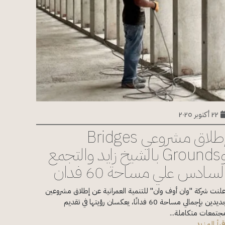
٢٢ أكتوبر ٢٠٢٥
إطلاق مشروعي Bridges
وGrounds بالشيخ زايد والتجمع
لسادس علي مساحة 60 فدان
علنت شركة "وان أوف وان" للتنمية العمرانية عن إطلاق مشروعين
جديدين بإجمالي مساحة 60 فدانًا، يعكسان رؤيتها في تقديم
جتمعات متكاملة...
قرأ المزيد