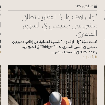
٢٢ أكتوبر ٢٠٢٥
"وان أوف وان" العقارية تطلق
"
مشروعين جديدين في السوق
ا
المصري
ت
أعلنت شركة "وان أوف وان" للتنمية العمرانية عن إطلاق مشروعين
أ
جديدين في السوق المصري، هما "Bridges" في الشيخ زايد
ا
و"Grounds" في التجمع السادس...
ا
اقرأ المزيد