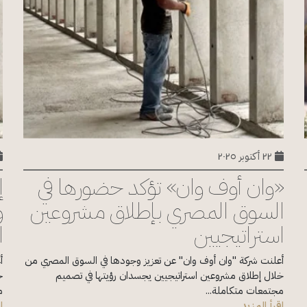
٢٢ أكتوبر ٢٠٢٥
«وان أوف وان» تؤكد حضورها في
السوق المصري بإطلاق مشروعين
استراتيجيين
ا
أعلنت شركة "وان أوف وان" عن تعزيز وجودها في السوق المصري من
أ
خلال إطلاق مشروعين استراتيجيين يجسدان رؤيتها في تصميم
مجتمعات متكاملة...
م
اقرأ المزيد
ا