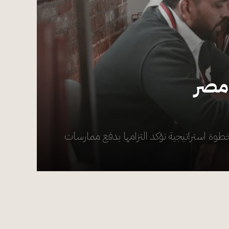
 مصر
طوة استراتيجية تؤكد التزامها بدفع ممارسات