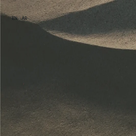
/
EN
AR